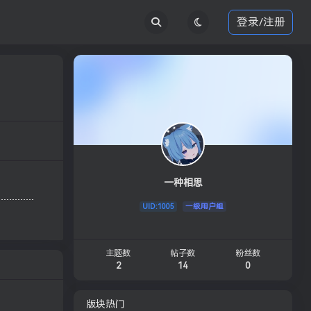
登录/注册
一种相思
UID:1005
一级用户组
主题数
帖子数
粉丝数
2
14
0
版块热门