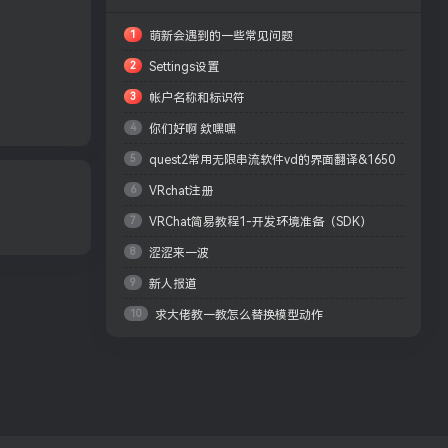
1
萌新会遇到的一些常见问题
2
Settings设置
3
帐户名称和标识符
4
你们好啊 欸嘿嘿
5
quest2常用无限串流软件vd的界面翻译&1650
6
VRchat注册
VR建议参数配置
7
VRChat简易教程1-开发环境准备（SDK）
8
涩涩来一波
9
新人报道
10
求大佬教一教怎么替换模型动作