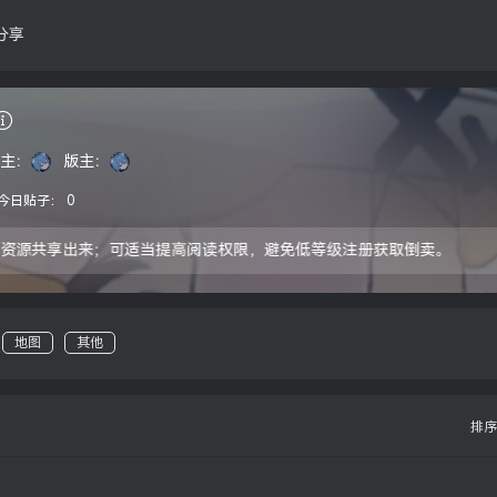
分享
主：
版主：
今日贴子：
0
源共享出来；可适当提高阅读权限，避免低等级注册获取倒卖。
地图
其他
排