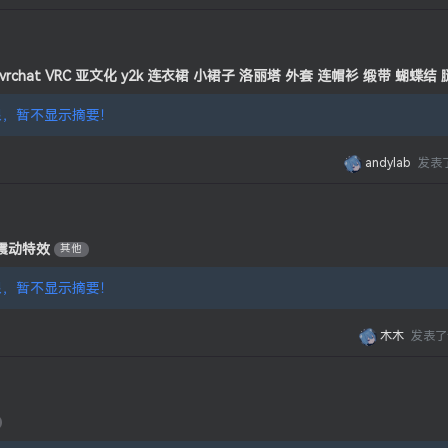
雷系 vrchat VRC 亚文化 y2k 连衣裙 小裙子 洛丽塔 外套 连帽衫 缎带 蝴蝶
，暂不显示摘要！
andylab
发表
震动特效
其他
，暂不显示摘要！
木木
发表了