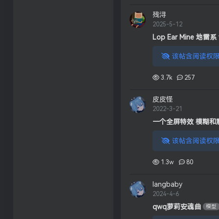
残浔
2025-5-12
Lop Ear Mine 地
兔兔 衣服 服装
模型
该帖含阅读权限
3.7k
257
皮皮怪
2022-3-21
一个全屏特效 模糊和
该帖含阅读权限
1.3w
80
langbaby
2024-4-6
qwq萝莉安魂曲
模型