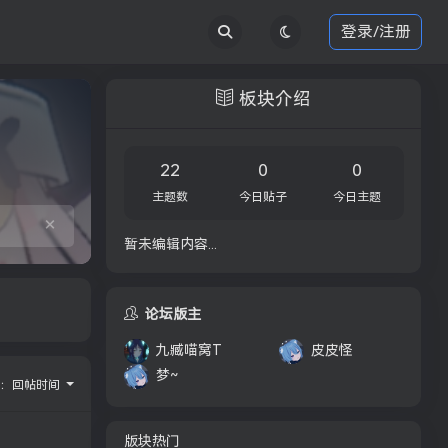
登录/注册
板块介绍
22
0
0
主题数
今日贴子
今日主题
×
暂未编辑内容...
论坛版主
九臧喵窝T
皮皮怪
梦~
序：
回帖时间
版块热门