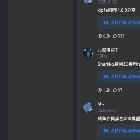
2025-4-22
kipfel模型1.0.3分享
该帖含阅读权限
6.2k
533
九臧喵窝T
5月前
Sharkko原创3D模型ru
该帖含阅读权限
1.2k
87
梦~
2022-3-25
咸鱼在售卖的300模
该帖含阅读权限