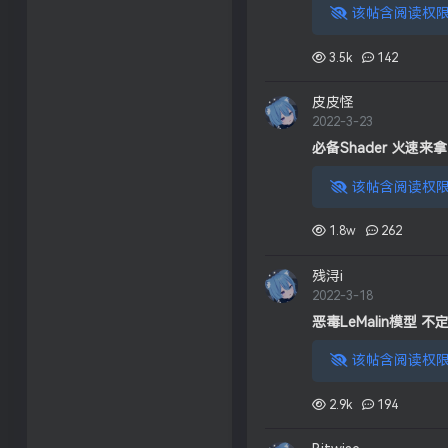
该帖含阅读权限
3.5k
142
皮皮怪
2022-3-23
必备Shader 火速来拿
该帖含阅读权限
1.8w
262
残浔i
2022-3-18
恶毒LeMalin模型 不定
该帖含阅读权限
2.9k
194