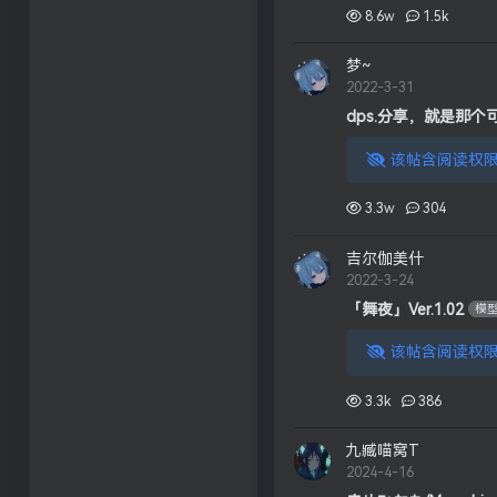
8.6w
1.5k
梦~
2022-3-31
dps.分享，就是那
该帖含阅读权限
3.3w
304
吉尔伽美什
2022-3-24
「舞夜」Ver.1.02
模
该帖含阅读权限
3.3k
386
九臧喵窝T
2024-4-16