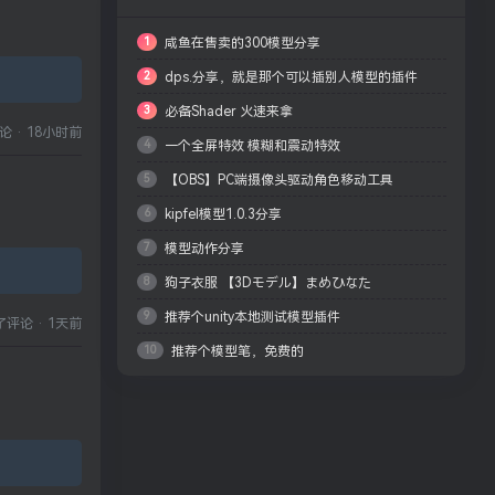
1
咸鱼在售卖的300模型分享
2
dps.分享，就是那个可以插别人模型的插件
3
必备Shader 火速来拿
论
·
18小时前
4
一个全屏特效 模糊和震动特效
5
【OBS】PC端摄像头驱动角色移动工具
6
kipfel模型1.0.3分享
VRChat-Motion OSC
7
模型动作分享
8
狗子衣服 【3Dモデル】まめひなた
9
推荐个unity本地测试模型插件
(mamehinata) - Loose-fit Clothes
了评论
·
1天前
10
推荐个模型笔，免费的