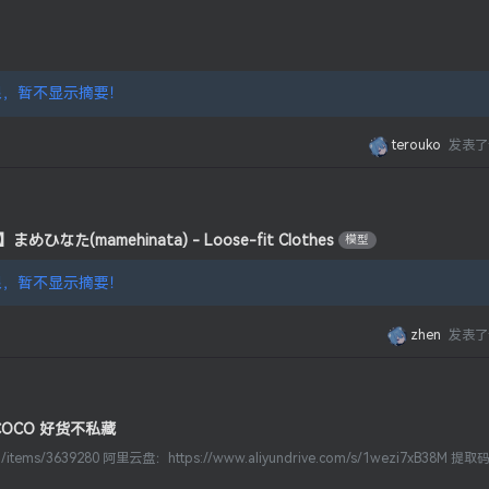
，暂不显示摘要！
terouko
发表了
なた(mamehinata) - Loose-fit Clothes
模型
，暂不显示摘要！
zhen
发表了
 COCO 好货不私藏
h.pm/items/3639280 阿里云盘：https://www.aliyundrive.com/s/1wezi7xB38M 提取码