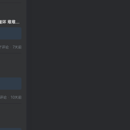
结 腿环 堆堆袜
了评论
·
7天前
评论
·
10天前