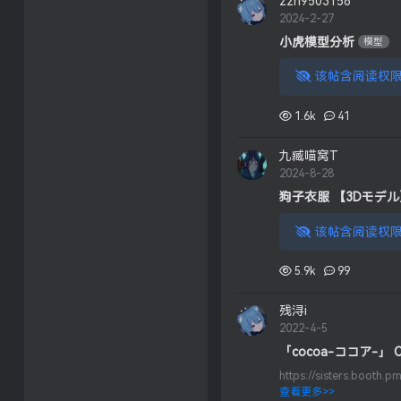
zzh9503156
2024-2-27
小虎模型分析
模型
该帖含阅读权限
1.6k
41
九臧喵窝T
2024-8-28
狗子衣服 【3Dモデル】まめひ
该帖含阅读权限
5.9k
99
残浔i
2022-4-5
「cocoa-ココア-」
https://sisters.boot
查看更多>>