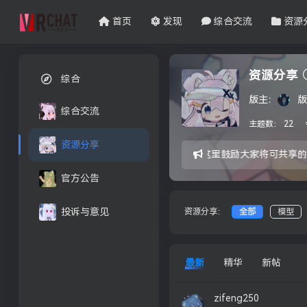
首页
发现
综合交流
资源
资源分享
综合
版主：
版
综合交流
主题数：
22
资源分享
模型地图分享纯属自愿，这里鼓励大家将可共享的资
官方公告
资源分享：
全部
模型
投诉与意见
最新
精华
新帖
zifeng250