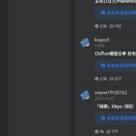
まめひなた/Mamehina
该帖含阅读权限
2.9k
192
kugoy3
9月前
Chiffon模型分享 
该帖含阅读权限
2.3k
217
wayne19920102
2022-4-30
「桔梗」Kikyo
模型
该帖含阅读权限
3k
177