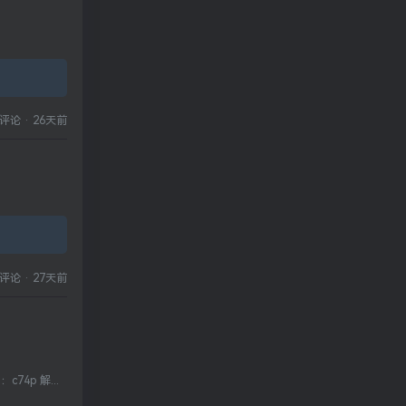
评论
·
26天前
评论
·
27天前
：c74p 解...