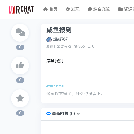
首页
发现
综合交流
资源
咸鱼报到
zihui787
986
0
发布于
2024-9-2
0
咸鱼报到
0
这家伙太懒了，什么也没留下。
0
最新回复
(
0
)