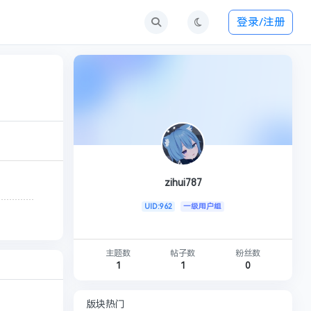
登录/注册
zihui787
UID:962
一级用户组
主题数
帖子数
粉丝数
1
1
0
版块热门