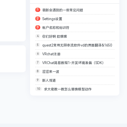
1
萌新会遇到的一些常见问题
2
Settings设置
3
帐户名称和标识符
4
你们好啊 欸嘿嘿
5
quest2常用无限串流软件vd的界面翻译&1650
6
VRchat注册
VR建议参数配置
7
VRChat简易教程1-开发环境准备（SDK）
8
涩涩来一波
9
新人报道
10
求大佬教一教怎么替换模型动作