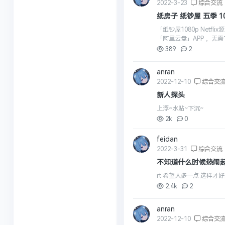
2022-3-23
综合交流
纸房子 纸钞屋 五季
「纸钞屋1080p Netflix
「阿里云盘」APP ，无需下
389
2
anran
2022-12-10
综合交
新人探头
上浮~水贴~下沉~
2k
0
feidan
2022-3-31
综合交流
不知道什么时候热闹
rt 希望人多一点 这样才
2.4k
2
anran
2022-12-10
综合交