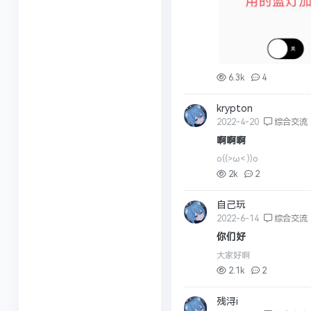
6.3k
4
krypton
2022-4-20
综合交流
啊啊啊
o((>ω< ))o
2k
2
自己玩
2022-6-14
综合交流
你们好
大家好啊
2.1k
2
残浔i