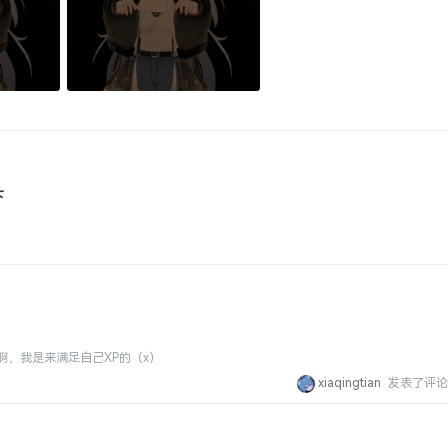
下
啊，我是来满足自己XP的（x）
xiaqingtian
发表了评论