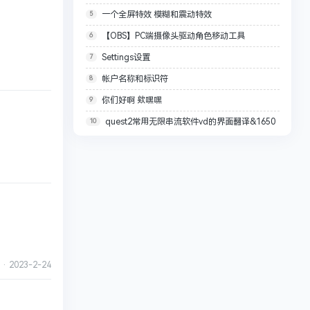
一个全屏特效 模糊和震动特效
5
【OBS】PC端摄像头驱动角色移动工具
6
VRChat-Motion OSC
Settings设置
7
帐户名称和标识符
8
你们好啊 欸嘿嘿
9
quest2常用无限串流软件vd的界面翻译&1650
10
VR建议参数配置
·
2023-2-24