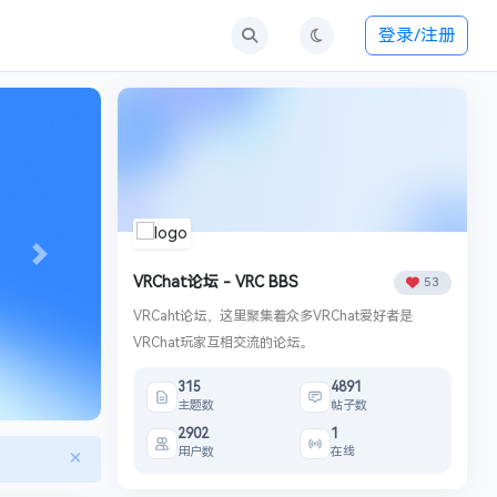
登录/注册
Next
VRChat论坛 - VRC BBS
53
VRCaht论坛，这里聚集着众多VRChat爱好者是
VRChat玩家互相交流的论坛。
315
4891
主题数
帖子数
2902
1
用户数
在线
×