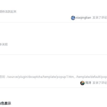
期待活跃起来
xiaqingtian
发表了评论
多关照
见
urce/plugin/dxcaptcha/template/popup1.htm, ./template/default/pop
残浔
发表了评论
角色展示