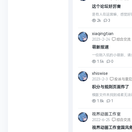
这个论坛好厉害
是有人在运营嘛，感觉好
2k
3
xiaqingtian
2023-2-24
综合交流
萌新报道
一位刚入坑的小萌新，请
1.5k
0
xhiswise
2023-2-3
投诉与意
积分与规则页面炸了
模版文件未找到或者无法访问: ./so
1.8k
1
视界动画工作室
2022-6-25
综合交流
视界动画工作室国风