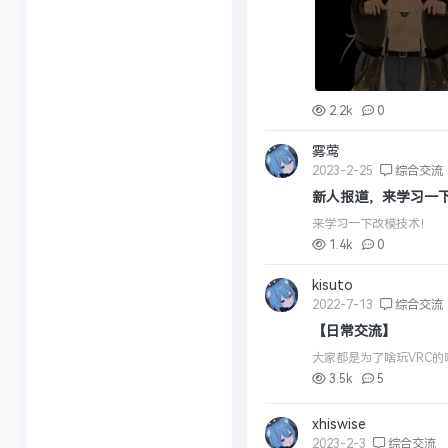
2.2k
0
雾莺
2023-2-25
综合交流
新人报道，来学习一
来学习一下改模技术！
1.4k
0
kisuto
2022-7-13
综合交流
【日常交流】
大家都是为了啥玩VRC的
3.5k
5
xhiswise
2023-2-3
综合交流