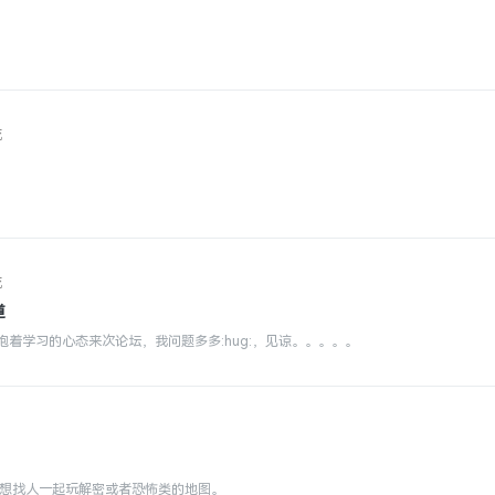
流
流
道
着学习的心态来次论坛，我问题多多:hug:，见谅。。。。。
 想找人一起玩解密或者恐怖类的地图。