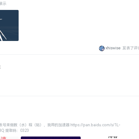
展示
xhiswise
发表了评
流
教（水）程（贴），我用的加速器 https://pan.baidu.com/s/1L-
J3Q 提取码：0323