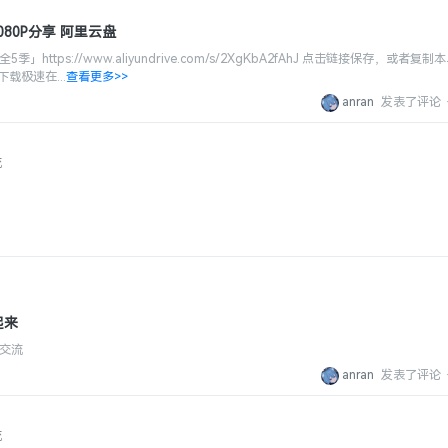
 1080P分享 阿里云盘
源全5季」https://www.aliyundrive.com/s/2XgKbA2fAhJ 点击链接保存，或者
载极速在...
查看更多>>
anran
发表了评论
流
起来
好交流
anran
发表了评论
流