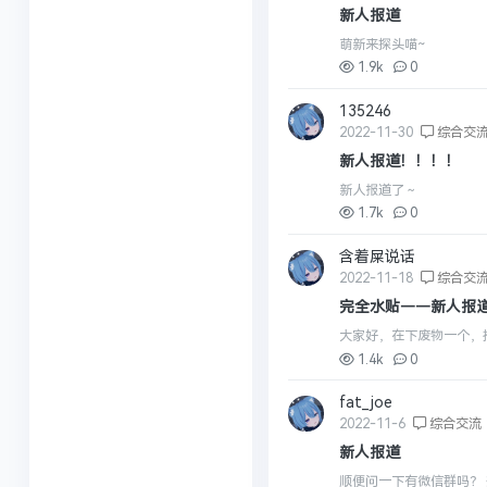
新人报道
萌新来探头喵~
1.9k
0
135246
2022-11-30
综合交
新人报道！！！！
新人报道了～
1.7k
0
含着屎说话
2022-11-18
综合交
完全水贴——新人报
大家好，在下废物一个，抱
1.4k
0
fat_joe
2022-11-6
综合交流
新人报道
顺便问一下有微信群吗？