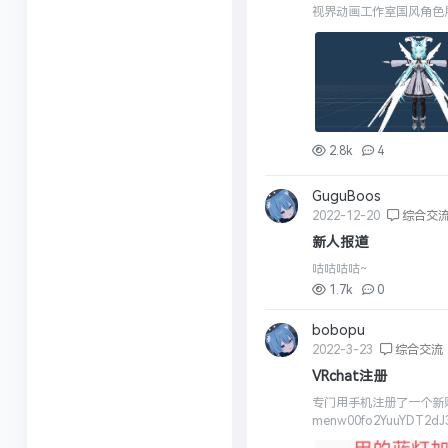
视界动画工作室国风角色
2.8k
4
GuguBoos
2022-12-20
综合交
新人报道
咕咕咕咕~
1.7k
0
bobopu
2022-3-23
综合交流
VRchat注册
专门用手机注册了一个新账号来做
menw00fo2YuuYDT2d