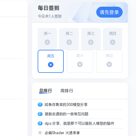
每日签到
请先登录
今日共
1
人签到
周一
周二
周三
周四
周六
周日
周五
总排行
周排行
咸鱼在售卖的300模型分享
1
萌新会遇到的一些常见问题
2
dps.分享，就是那个可以插别人模型的插件
3
必备Shader 火速来拿
4